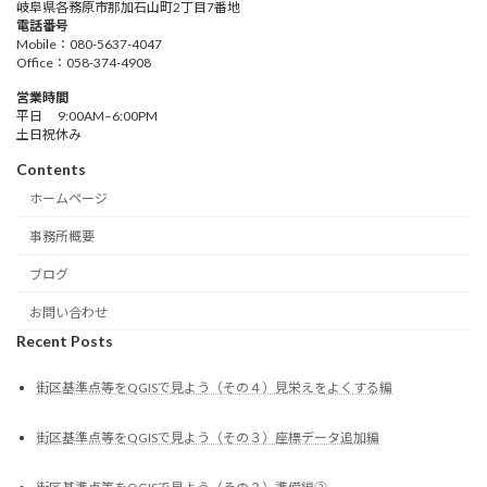
岐阜県各務原市那加石山町2丁目7番地
電話番号
Mobile：080-5637-4047
Office：058-374-4908
営業時間
平日 9:00AM–6:00PM
土日祝休み
Contents
ホームページ
事務所概要
ブログ
お問い合わせ
Recent Posts
街区基準点等をQGISで見よう（その４）見栄えをよくする編
街区基準点等をQGISで見よう（その３）座標データ追加編