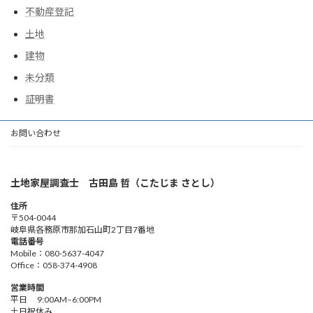
不動産登記
土地
建物
未分類
証明書
お問い合わせ
土地家屋調査士 古田島 哲（こたじま さとし）
住所
〒504-0044
岐阜県各務原市那加石山町2丁目7番地
電話番号
Mobile：080-5637-4047
Office：058-374-4908
営業時間
平日 9:00AM–6:00PM
土日祝休み