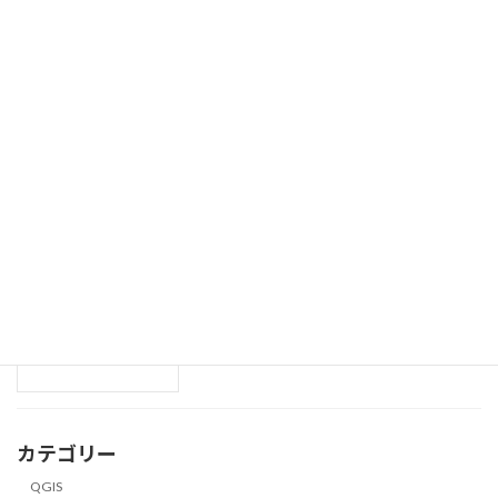
不動産登記における建物とは
不動産登記
2025年4月23日
不動産登記について
不動産登記
2025年4月12日
確定測量とは？
土地
2025年3月9日
カテゴリー
QGIS